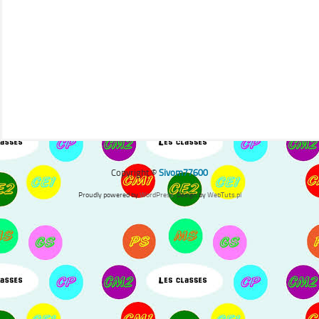
Copyright ©
Sivom77600
Proudly powered by
WordPress
. Design by
WebTuts.pl