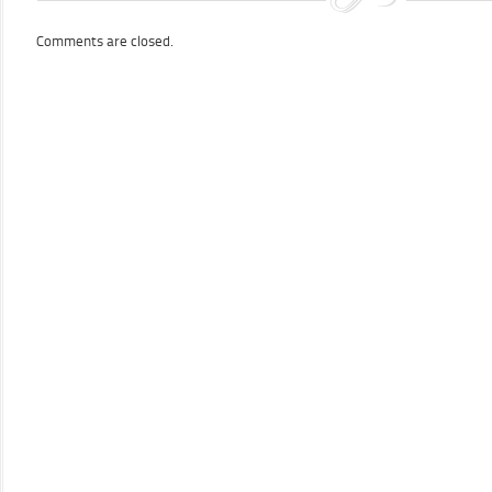
22
octobre
2021
Comments are closed.
￼