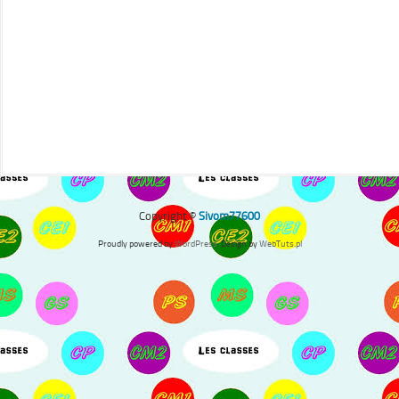
Copyright ©
Sivom77600
Proudly powered by
WordPress
. Design by
WebTuts.pl