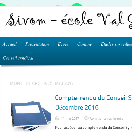
Accueil
Présentation
Ecole
Cantine
Etudes surveillé
Conseil syndical
MONTHLY ARCHIVES:
MAI 2017
Compte-rendu du Conseil S
Décembre 2016
sur
11 mai 2017
Commentaires fermés
Comp
rendu
Pour accéder au compte-rendu du Conseil Synd
du