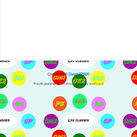
Copyright ©
Sivom77600
Proudly powered by
WordPress
. Design by
WebTuts.pl