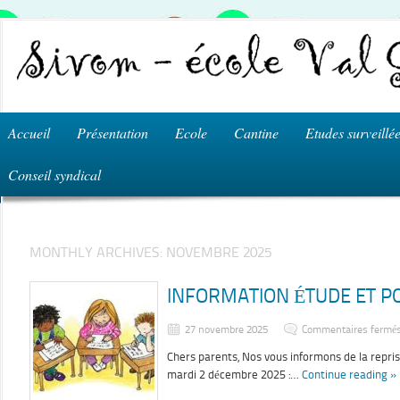
Accueil
Présentation
Ecole
Cantine
Etudes surveillé
Conseil syndical
MONTHLY ARCHIVES:
NOVEMBRE 2025
INFORMATION ÉTUDE ET P
27 novembre 2025
Commentaires fermé
Chers parents, Nos vous informons de la reprise
mardi 2 décembre 2025 :…
Continue reading »