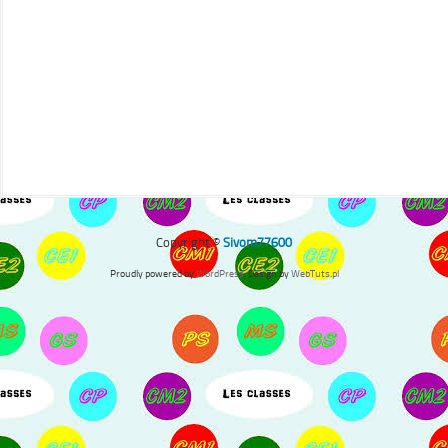
Copyright ©
Sivom77600
Proudly powered by
WordPress
. Design by
WebTuts.pl