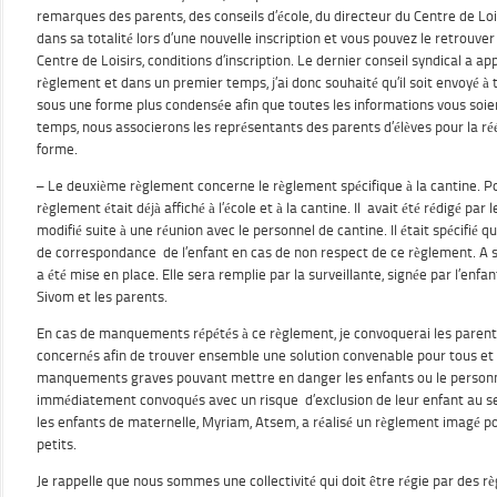
remarques des parents, des conseils d’école, du directeur du Centre de Loisi
dans sa totalité lors d’une nouvelle inscription et vous pouvez le retrouver 
Centre de Loisirs, conditions d’inscription. Le dernier conseil syndical a a
règlement et dans un premier temps, j’ai donc souhaité qu’il soit envoyé à 
sous une forme plus condensée afin que toutes les informations vous soi
temps, nous associerons les représentants des parents d’élèves pour la r
forme.
– Le deuxième règlement concerne le règlement spécifique à la cantine. Po
règlement était déjà affiché à l’école et à la cantine. Il avait été rédigé par 
modifié suite à une réunion avec le personnel de cantine. Il était spécifié q
de correspondance de l’enfant en cas de non respect de ce règlement. A sa
a été mise en place. Elle sera remplie par la surveillante, signée par l’enfant
Sivom et les parents.
En cas de manquements répétés à ce règlement, je convoquerai les parents, 
concernés afin de trouver ensemble une solution convenable pour tous et év
manquements graves pouvant mettre en danger les enfants ou le personne
immédiatement convoqués avec un risque d’exclusion de leur enfant au se
les enfants de maternelle, Myriam, Atsem, a réalisé un règlement imagé pou
petits.
Je rappelle que nous sommes une collectivité qui doit être régie par des r