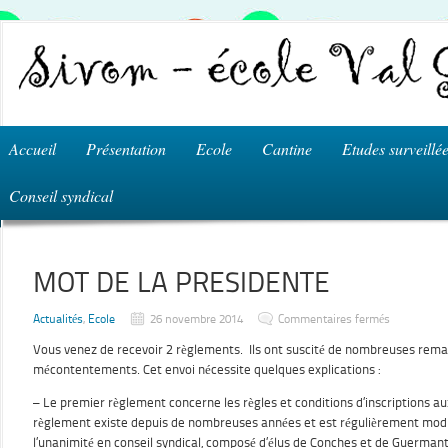
Accueil
Présentation
Ecole
Cantine
Etudes surveillé
Conseil syndical
MOT DE LA PRESIDENTE
sur
Actualités
,
Ecole
26 novembre 2014
Commentaires fermés
MOT
DE
Vous venez de recevoir 2 règlements. Ils ont suscité de nombreuses rem
LA
PRESIDEN
mécontentements. Cet envoi nécessite quelques explications :
– Le premier règlement concerne les règles et conditions d’inscriptions au
règlement existe depuis de nombreuses années et est régulièrement modifi
l’unanimité en conseil syndical, composé d’élus de Conches et de Guerman