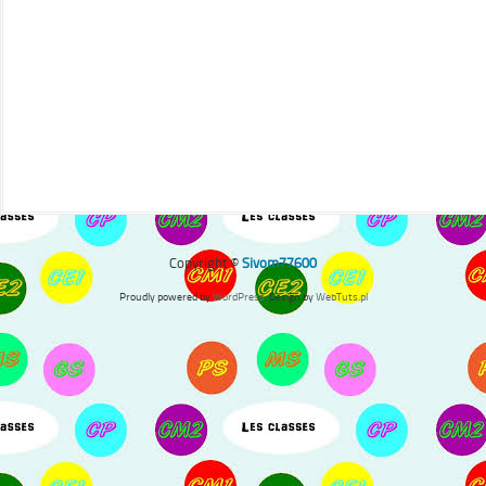
Copyright ©
Sivom77600
Proudly powered by
WordPress
. Design by
WebTuts.pl