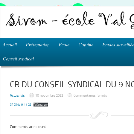
Accueil
Présentation
Ecole
Cantine
Etudes surveillé
Conseil syndical
CR DU CONSEIL SYNDICAL DU 9 
sur
Actualités
10 novembre 2022
Commentaires fermés
CR
DU
CR CS du 9-11-22
Télécharger
CONSEIL
SYNDICAL
DU
9
NOVEMBRE
2022
Comments are closed.