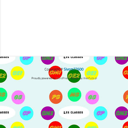
Copyright ©
Sivom77600
Proudly powered by
WordPress
. Design by
WebTuts.pl