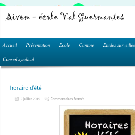
Accueil
Présentation
Ecole
Cantine
Etudes surveillé
Conseil syndical
horaire d’été
sur
2 juillet 2019
Commentaires fermés
horaire
d’été