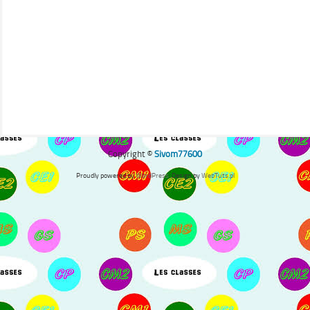
Copyright ©
Sivom77600
Proudly powered by
WordPress
. Design by
WebTuts.pl