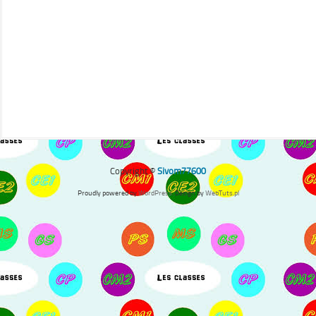
Copyright ©
Sivom77600
Proudly powered by
WordPress
. Design by
WebTuts.pl