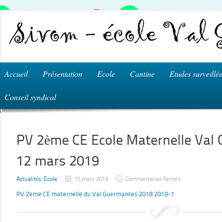
Accueil
Présentation
Ecole
Cantine
Etudes surveillé
Conseil syndical
PV 2ème CE Ecole Maternelle Val
12 mars 2019
sur
Actualités
,
Ecole
15 mars 2019
Commentaires fermés
PV
2ème
PV 2eme CE maternelle du Val Guermantes 2018 2019-1
CE
Ecole
Maternelle
Val
Guermantes