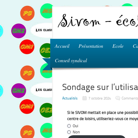
Accueil
Présentation
Ecole
Ca
Conseil syndical
Sondage sur l’utili
Actualités
7 octobre 2024
Commenta
Si le SIVOM mettait en place une possibi
centre de loisirs, utiliseriez-vous ce mo
Oui
Non