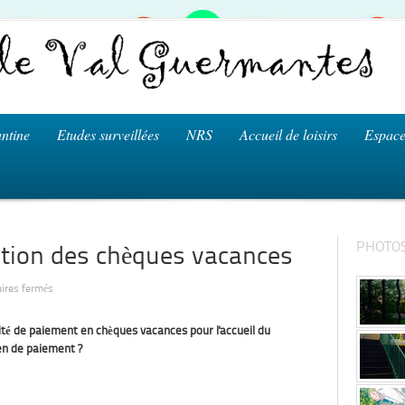
ntine
Etudes surveillées
NRS
Accueil de loisirs
Espace
PHOTOS
sation des chèques vacances
sur
ires fermés
Sondage
sur
l’utilisation
lité de paiement en chèques vacances pour l'accueil du
des
chèques
yen de paiement ?
vacances