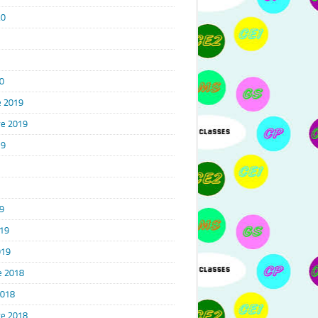
20
0
 2019
e 2019
19
9
019
019
e 2018
2018
e 2018