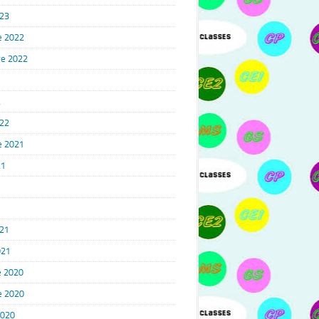
023
e 2022
e 2022
2
022
e 2021
21
1
021
021
 2020
e 2020
2020