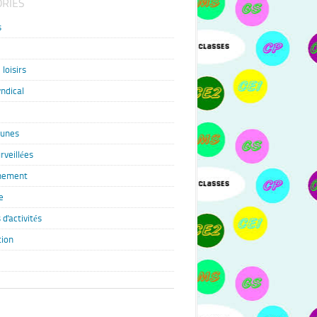
RIES
s
loisirs
yndical
eunes
rveillées
nement
e
d'activités
tion