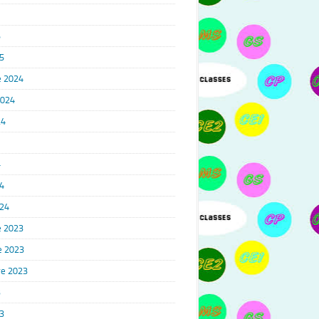
5
5
 2024
2024
24
4
4
024
 2023
e 2023
e 2023
3
3