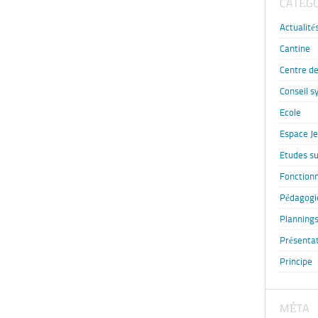
CATÉGO
Actualité
Cantine
Centre de 
Conseil s
Ecole
Espace J
Etudes su
Fonction
Pédagogi
Plannings 
Présenta
Principe
MÉTA