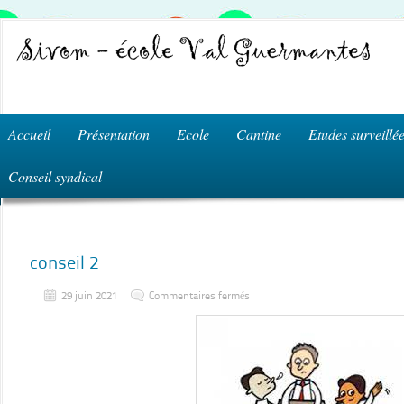
Accueil
Présentation
Ecole
Cantine
Etudes surveillé
Conseil syndical
conseil 2
sur
29 juin 2021
Commentaires fermés
conseil
2