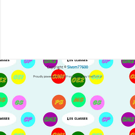
Copyright ©
Sivom77600
Proudly powered by
WordPress
. Design by
WebTuts.pl