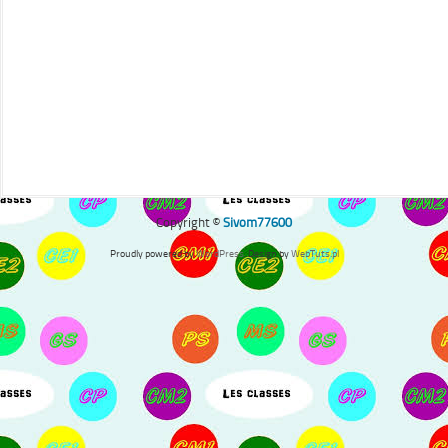
Copyright ©
Sivom77600
Proudly powered by
WordPress
. Design by
WebTuts.pl