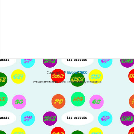
Copyright ©
Sivom77600
Proudly powered by
WordPress
. Design by
WebTuts.pl