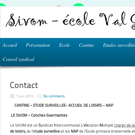
Accueil
Présentation
Ecole
Cantine
Etudes surveillé
Conseil syndical
Contact
7 juin 2013
No comments
CANTINE – ETUDE SURVEILLEE- ACCUEIL DE LOISIRS – NAP
LE SIVOM – Conches Guermantes
Le SIVOM est un
S
yndicat
I
ntercommunal à
Vo
cation
M
ultiple
chargé de la
de loisirs,
de l’
étude surveillée
et les
NAP
de l’Ecole primaire (maternelle e