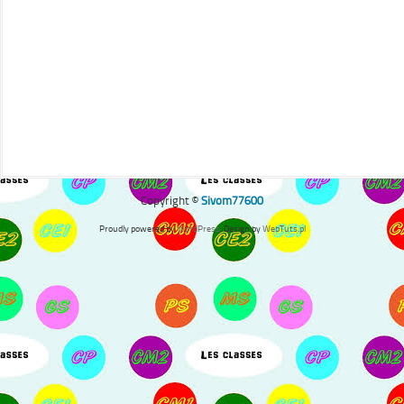
Copyright ©
Sivom77600
Proudly powered by
WordPress
. Design by
WebTuts.pl