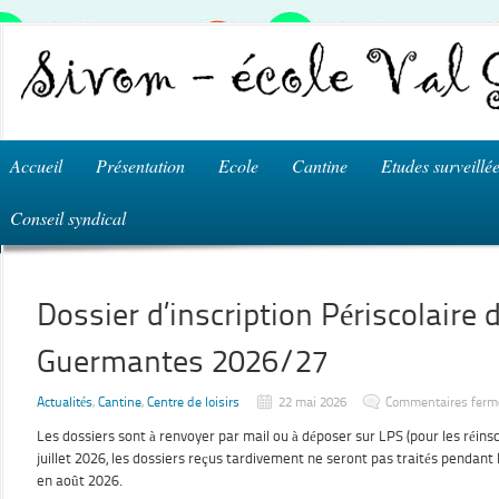
Accueil
Présentation
Ecole
Cantine
Etudes surveillé
Conseil syndical
Dossier d’inscription Périscolaire d
Guermantes 2026/27
Actualités
,
Cantine
,
Centre de loisirs
22 mai 2026
Commentaires ferm
Les dossiers sont à renvoyer par mail ou à déposer sur LPS (pour les réinscr
juillet 2026, les dossiers reçus tardivement ne seront pas traités pendant
en août 2026.