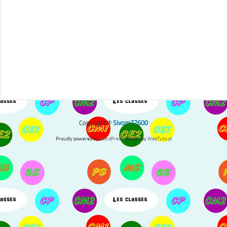
Copyright ©
Sivom77600
Proudly powered by
WordPress
. Design by
WebTuts.pl