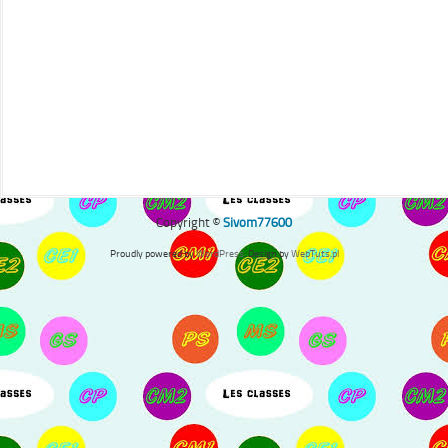
Copyright ©
Sivom77600
Proudly powered by
WordPress
. Design by
WebTuts.pl