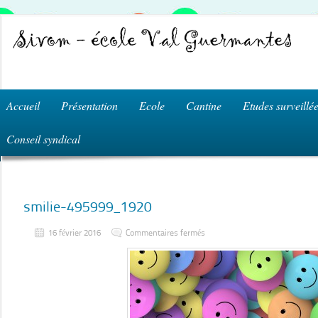
Accueil
Présentation
Ecole
Cantine
Etudes surveillé
Conseil syndical
smilie-495999_1920
sur
16 février 2016
Commentaires fermés
smilie-
495999_1920