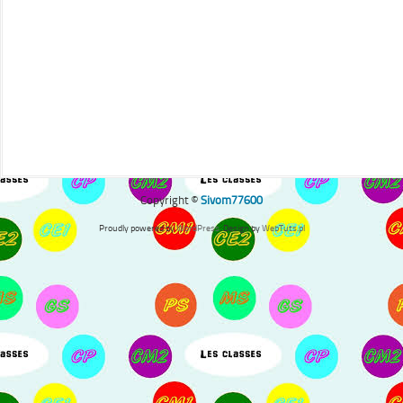
Copyright ©
Sivom77600
Proudly powered by
WordPress
. Design by
WebTuts.pl