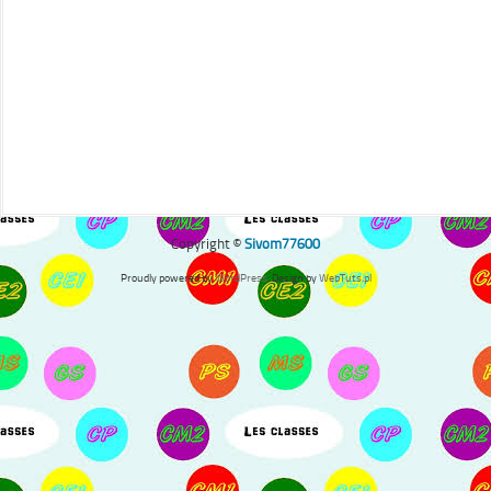
Copyright ©
Sivom77600
Proudly powered by
WordPress
. Design by
WebTuts.pl