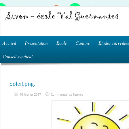
Accueil
Présentation
Ecole
Cantine
Etudes surveillé
Conseil syndical
Soleil.png.
sur
16 février 2017
Commentaires fermés
Soleil.png.