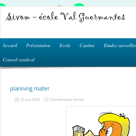
Accueil
Présentation
Ecole
Cantine
Etudes surveillé
Conseil syndical
planning mater
sur
27 juin 2019
Commentaires fermés
planning
mater