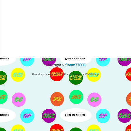
Copyright ©
Sivom77600
Proudly powered by
WordPress
. Design by
WebTuts.pl